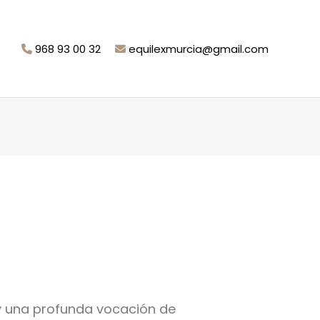
968 93 00 32
equilexmurcia@gmail.com
 y una profunda vocación de