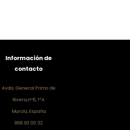
Información de
contacto
Avda. General Primo de
Rivera,nº8, 1ºA
Murcia, España
968 93 00 32