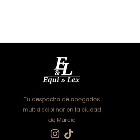
Tu despacho de abogados
multidisciplinar en la ciudad
de Murcia