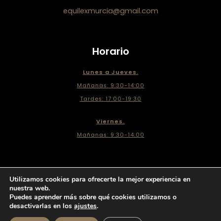
equilexmurcia@gmail.com
Horario
Lunes a Jueves.
Mañanas: 9:30-14:00
Tardes: 17:00-19:30
Viernes.
Mañanas: 9:30-14:00
Utilizamos cookies para ofrecerte la mejor experiencia en
Copyright © 2026 Equi&Lex Benavente Abogados | Creado por Unika Web & SEO
nuestra web.
Puedes aprender más sobre qué cookies utilizamos o
Aviso legal
desactivarlas en los
ajustes
.
Politica de privacidad
Politica de cookies