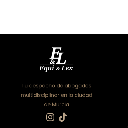
Tu despacho de abogados
multidisciplinar en la ciudad
de Murcia