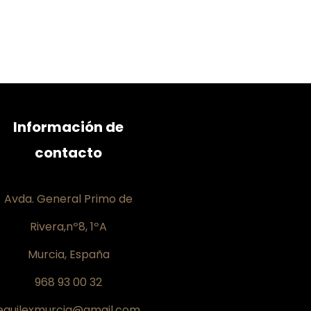
Información de
contacto
Avda. General Primo de
Rivera,nº8, 1ºA
Murcia, España
968 93 00 32
equilexmurcia@gmail.com