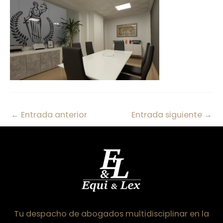
←
Entrada anterior
Entrada siguiente
→
Tu despacho de abogados multidisciplinar en la