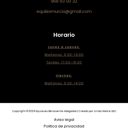
968 93 00 32
equilexmurcia@gmail.com
Horario
Lunes a Jueves.
Mañanas: 9:30-14:00
Tardes: 17:00-19:30
Viernes.
Mañanas: 9:30-14:00
Copyright © 2026 Equi&Lex Benavente Abogados | Creado por Unika Web & SEO
Aviso legal
Politica de privacidad